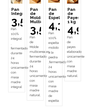
Pan
Pan
Pan
Pan
Integral
de
de
de
3,50
Molde
Espelta
Payes
4,30
Multicereales
1 kg
3,50
4,90
Pan
Pan
100%
Pan
Pan
100%
integral
de
de
espelta
,
Molde
payes
molido
fermentado
multicereales
elaborado
a la
durante
fermentado
únicamente
piedra
24
durante
con
,fermentado
horas
24
masa
24
únicamente
horas
madre
horas
con
unicamente
natural.
unicamente
masa
con
con
madre
masa
masa
integral
madre
madre
natural.
de
espelta.