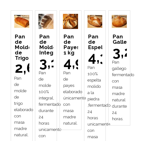
Pan
Pan
Pan
Pan
Pan
de
de
de
de
Gallego
3,20
Molde
Molde
Payes
Espelta
4,30
de
Integral
1 kg
3,10
4,90
Trigo
2,60
Pan
Pan
gallego
Pan
Pan
100%
fermentado
Pan
de
de
espelta
con
de
molde
payes
molido
masa
molde
100%
elaborado
a la
madre
de
integral,
únicamente
piedra
natural
trigo
fermentado
con
,fermentado
durante
elaborado
durante
masa
24
24
con
24
madre
horas
horas.
masa
horas
natural.
unicamente
madre
unicamente
con
natural.
con
masa