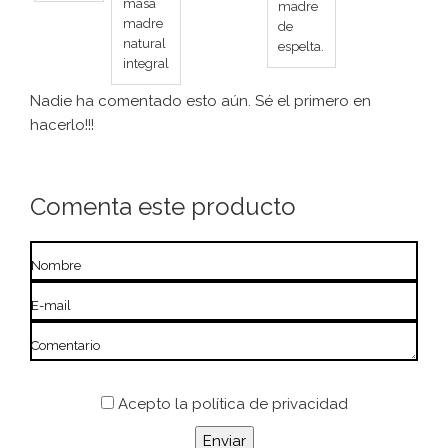
masa
madre
madre
de
natural
espelta.
integral
Nadie ha comentado esto aún. Sé el primero en
hacerlo!!!
Comenta este producto
Nombre
E-mail
Comentario
Acepto
la política de privacidad